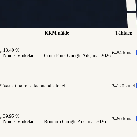
KKM näide
Tähtaeg
13,40 %
€
6–84 kuud
Näide:
Väikelaen — Coop Pank Google Ads, mai 2026
€
Vaata tingimusi laenuandja lehel
3–120 kuud
39,95 %
€
3–60 kuud
Näide:
Väikelaen — Bondora Google Ads, mai 2026