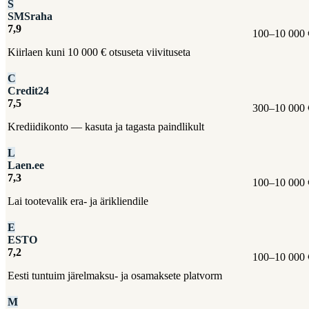
S
SMSraha
7,9
100–10 000 
Kiirlaen kuni 10 000 € otsuseta viivituseta
C
Credit24
7,5
300–10 000 
Krediidikonto — kasuta ja tagasta paindlikult
L
Laen.ee
7,3
100–10 000 
Lai tootevalik era- ja ärikliendile
E
ESTO
7,2
100–10 000 
Eesti tuntuim järelmaksu- ja osamaksete platvorm
M