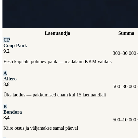
Laenuandja
Summa
CP
Coop Pank
9,2
300–30 000 
Eesti kapitalil põhinev pank — madalaim KKM valikus
A
Altero
8,8
500–30 000 
Üks taotlus — pakkumised enam kui 15 laenuandjalt
B
Bondora
8,4
500–10 000 
Kiire otsus ja väljamakse samal päeval