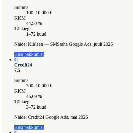
Summa
100–10 000 €
KKM
44,50 %
Tähtaeg
1–72 kuud
Näide:
Kiirlaen — SMSraha Google Ads, juuli 2026
Küsi pakkumist
C
Credit24
7,5
Summa
300–10 000 €
KKM
46,69 %
Tähtaeg
3–72 kuud
Näide:
Credit24 Google Ads, mai 2026
Küsi pakkumist
L