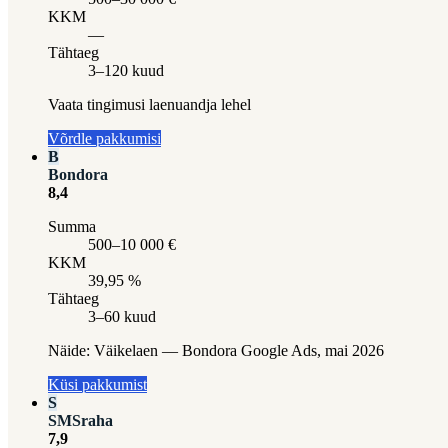
KKM
—
Tähtaeg
3–120 kuud
Vaata tingimusi laenuandja lehel
Võrdle pakkumisi
B
Bondora
8,4
Summa
500–10 000 €
KKM
39,95 %
Tähtaeg
3–60 kuud
Näide:
Väikelaen — Bondora Google Ads, mai 2026
Küsi pakkumist
S
SMSraha
7,9