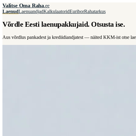
Valitse Oma Raha
.ee
Laenud
Laenuandjad
Kalkulaatorid
Euribor
Rahatarkus
Võrdle Eesti laenupakkujaid. Otsusta ise.
Aus võrdlus pankadest ja krediidiandjatest — näited KKM-ist otse lae