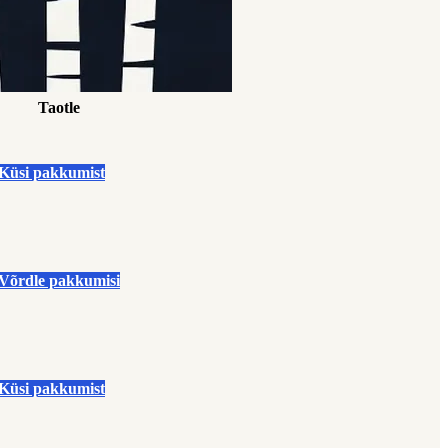
Taotle
Küsi pakkumist
Võrdle pakkumisi
Küsi pakkumist